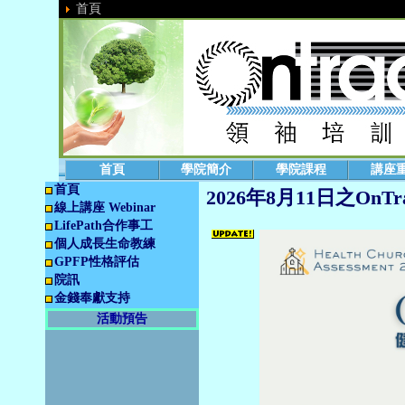
首頁
首頁
學院簡介
學院課程
講座
首頁
2026年8月11日之OnT
線上講座 Webinar
LifePath合作事工
個人成長生命教練
GPFP性格評估
院訊
金錢奉獻支持
活動預告