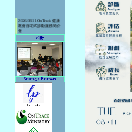
2026.08.11 OnTrack 健康
教會自助式診斷服務簡介
會
2026.08.25 OnTrack-
LifePath《實踐門徒生命》
相冊
體驗式工作坊 - 「激勵人
心的生命 (Inspirational
Life)
2026.09.15 OnTrack-
LifePath《實踐門徒生命》
體驗式工作坊 - 「選擇熱
情的生命 (Passionate
Strategic Partners
Life)」
LifePath