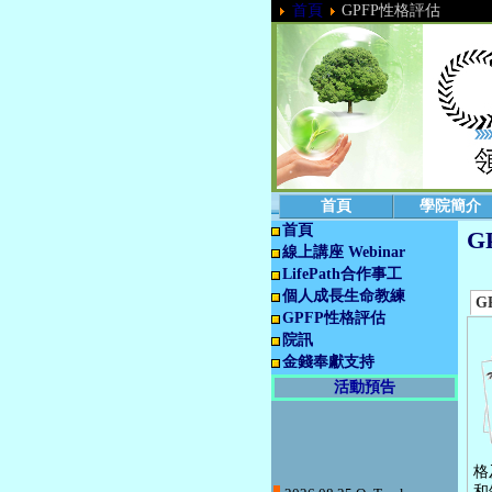
首頁
GPFP性格評估
首頁
學院簡介
首頁
G
線上講座 Webinar
LifePath合作事工
個人成長生命教練
G
GPFP性格評估
院訊
金錢奉獻支持
活動預告
格
2026.08.25 OnTrack-
和