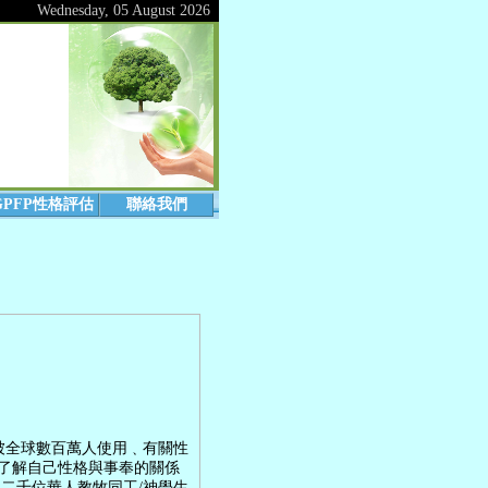
Wednesday, 05 August 2026
GPFP性格評估
聯絡我們
PFP)乃一套已被全球數百萬人使用﹑有關性
了解自己性格與事奉的關係
二千位華人教牧同工/神學生