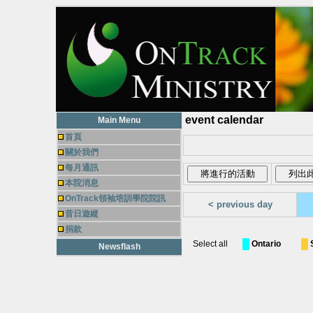
event calendar
Main Menu
首頁
關於我們
每月通訊
本院消息
OnTrack領袖培訓學院院訊
< previous day
昔日遊縱
捐款
Select all
Ontario
Newsflash