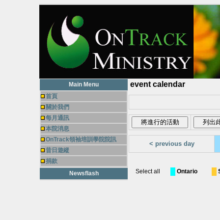
event calendar
Main Menu
首頁
關於我們
每月通訊
本院消息
OnTrack領袖培訓學院院訊
< previous day
昔日遊縱
捐款
Select all
Ontario
Newsflash