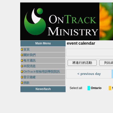
event calendar
Main Menu
首頁
關於我們
每月通訊
本院消息
OnTrack領袖培訓學院院訊
< previous day
昔日遊縱
捐款
Select all
Ontario
Newsflash