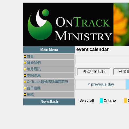
event calendar
Main Menu
首頁
關於我們
每月通訊
本院消息
OnTrack領袖培訓學院院訊
< previous day
昔日遊縱
捐款
Select all
Ontario
Newsflash