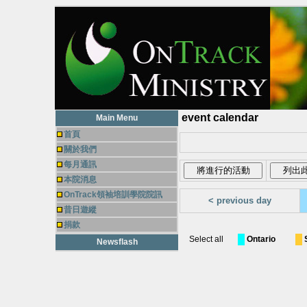
event calendar
Main Menu
首頁
關於我們
每月通訊
本院消息
OnTrack領袖培訓學院院訊
< previous day
昔日遊縱
捐款
Select all
Ontario
Newsflash