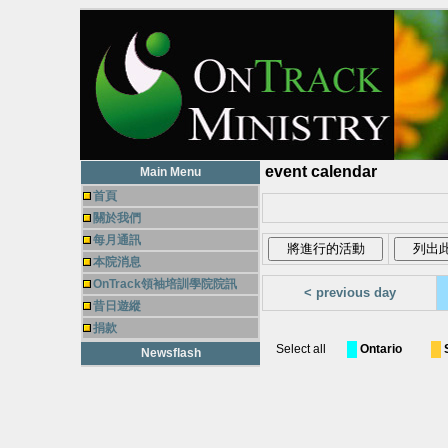
event calendar
Main Menu
首頁
關於我們
每月通訊
本院消息
OnTrack領袖培訓學院院訊
< previous day
昔日遊縱
捐款
Select all
Ontario
Newsflash