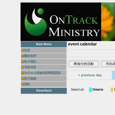
event calendar
Main Menu
首頁
關於我們
每月通訊
本院消息
OnTrack領袖培訓學院院訊
< previous day
昔日遊縱
捐款
Select all
Ontario
Newsflash