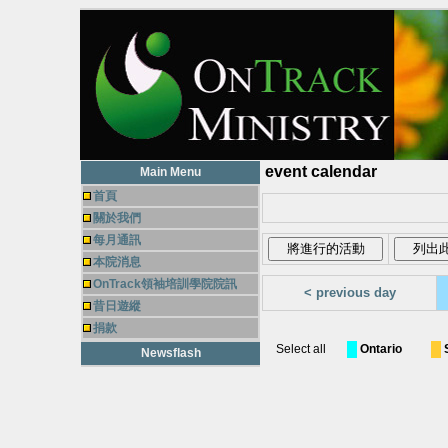
event calendar
Main Menu
首頁
關於我們
每月通訊
本院消息
OnTrack領袖培訓學院院訊
< previous day
昔日遊縱
捐款
Select all
Ontario
Newsflash