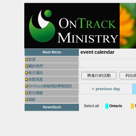
event calendar
Main Menu
首頁
關於我們
每月通訊
本院消息
OnTrack領袖培訓學院院訊
< previous day
昔日遊縱
捐款
Select all
Ontario
Newsflash