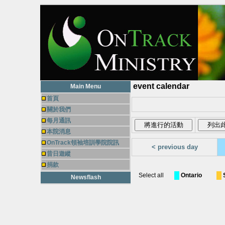
event calendar
Main Menu
首頁
關於我們
每月通訊
本院消息
OnTrack領袖培訓學院院訊
< previous day
昔日遊縱
捐款
Select all
Ontario
Newsflash