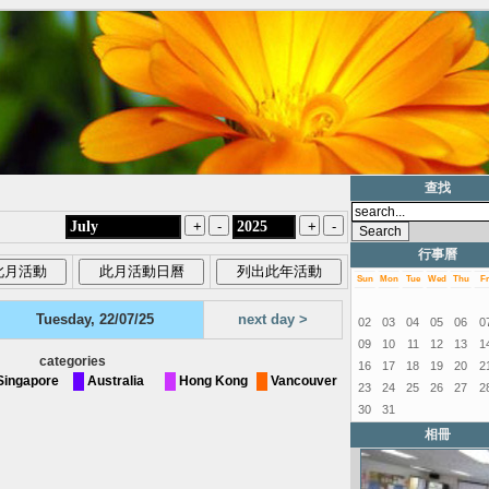
查找
行事曆
Sun
Mon
Tue
Wed
Thu
Fr
Tuesday, 22/07/25
next day >
02
03
04
05
06
0
09
10
11
12
13
1
categories
16
17
18
19
20
2
Singapore
Australia
Hong Kong
Vancouver
23
24
25
26
27
2
30
31
相冊