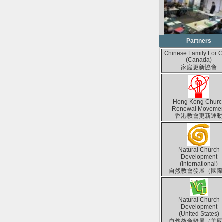
Partners
Chinese Family For C
(Canada)
家庭更新協會
Hong Kong Churc
Renewal Moveme
香港教會更新運
Natural Church
Development
(International)
自然教會發展（國
Natural Church
Development
(United States)
自然教會發展（美