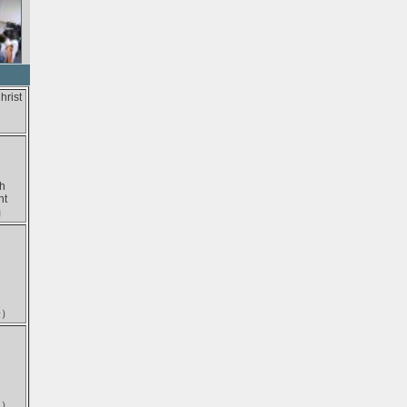
hrist
h
nt
動
際）
國）