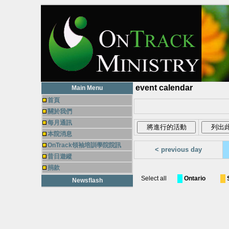
event calendar
Main Menu
首頁
關於我們
每月通訊
本院消息
OnTrack領袖培訓學院院訊
< previous day
昔日遊縱
捐款
Select all
Ontario
Newsflash