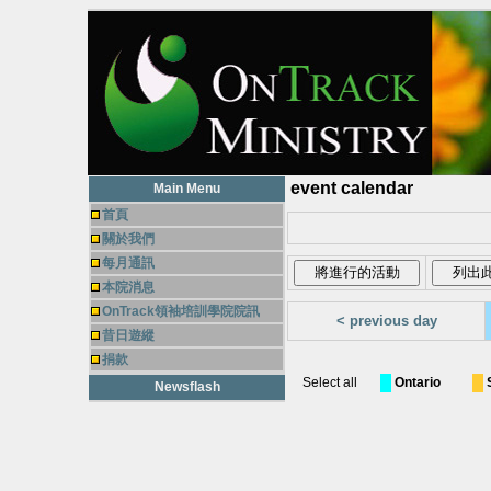
event calendar
Main Menu
首頁
關於我們
每月通訊
本院消息
OnTrack領袖培訓學院院訊
< previous day
昔日遊縱
捐款
Select all
Ontario
Newsflash