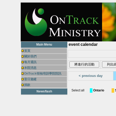
event calendar
Main Menu
首頁
關於我們
每月通訊
本院消息
OnTrack領袖培訓學院院訊
< previous day
昔日遊縱
捐款
Select all
Ontario
Newsflash