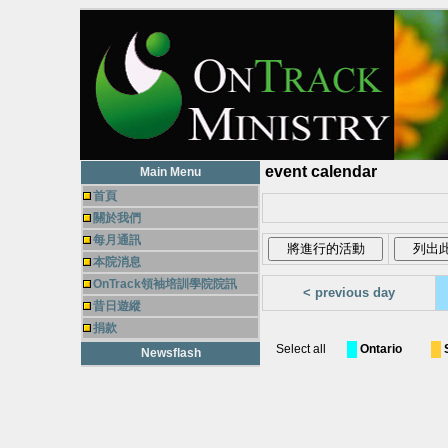
event calendar
Main Menu
首頁
關於我們
每月通訊
本院消息
OnTrack領袖培訓學院院訊
< previous day
昔日遊縱
捐款
Select all
Ontario
Newsflash