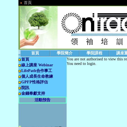
首頁
首頁
學院簡介
學院課程
講座
You are not authorised to view this r
首頁
You need to login.
線上講座 Webinar
LifePath合作事工
個人成長生命教練
GPFP性格評估
院訊
金錢奉獻支持
活動預告
2026.08.11 OnTrack 健康